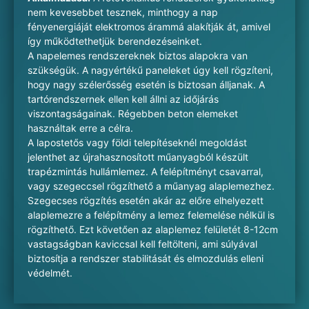
nem kevesebbet tesznek, minthogy a nap
fényenergiáját elektromos árammá alakítják át, amivel
így működtethetjük berendezéseinket.
A napelemes rendszereknek biztos alapokra van
szükségük. A nagyértékű paneleket úgy kell rögzíteni,
hogy nagy szélerősség esetén is biztosan álljanak. A
tartórendszernek ellen kell állni az időjárás
viszontagságainak. Régebben beton elemeket
használtak erre a célra.
A lapostetős vagy földi telepítéseknél megoldást
jelenthet az újrahasznosított műanyagból készült
trapézmintás hullámlemez. A felépítményt csavarral,
vagy szegeccsel rögzíthető a műanyag alaplemezhez.
Szegecses rögzítés esetén akár az előre elhelyezett
alaplemezre a felépítmény a lemez felemelése nélkül is
rögzíthető. Ezt követően az alaplemez felületét 8-12cm
vastagságban kaviccsal kell feltölteni, ami súlyával
biztosítja a rendszer stabilitását és elmozdulás elleni
védelmét.