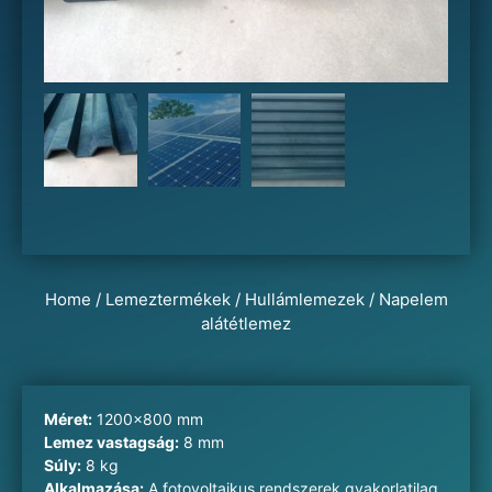
Home
/
Lemeztermékek
/
Hullámlemezek
/ Napelem
alátétlemez
Méret:
1200×800 mm
Lemez vastagság:
8 mm
Súly:
8 kg
Alkalmazása:
A fotovoltaikus rendszerek gyakorlatilag